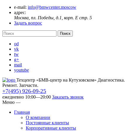
e-mail:
info@bmwcenter.moscow
адрес:
Москва, пл. Победы, д.1, корп. E стр. 5
Задать вопрос
od
vk
tw
g+
mail
youtube
Техцентр «БМВ-центр на Кутузовском» Диагностика.
Ремонт. Запчасти.
+7(495) 926-09-25
ежедневно 10:00—20:00
Заказать звонок
Меню
—
Главная
О компании
Постоянные клиенты
Корпоративные клиенты