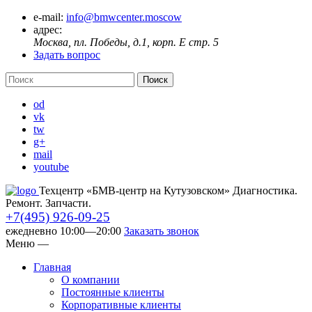
e-mail:
info@bmwcenter.moscow
адрес:
Москва, пл. Победы, д.1, корп. E стр. 5
Задать вопрос
od
vk
tw
g+
mail
youtube
Техцентр «БМВ-центр на Кутузовском» Диагностика.
Ремонт. Запчасти.
+7(495) 926-09-25
ежедневно 10:00—20:00
Заказать звонок
Меню
—
Главная
О компании
Постоянные клиенты
Корпоративные клиенты