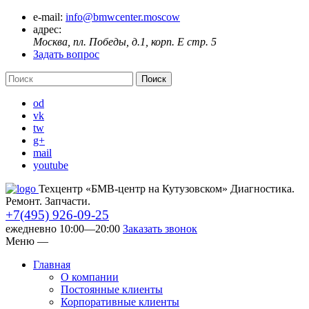
e-mail:
info@bmwcenter.moscow
адрес:
Москва, пл. Победы, д.1, корп. E стр. 5
Задать вопрос
od
vk
tw
g+
mail
youtube
Техцентр «БМВ-центр на Кутузовском» Диагностика.
Ремонт. Запчасти.
+7(495) 926-09-25
ежедневно 10:00—20:00
Заказать звонок
Меню
—
Главная
О компании
Постоянные клиенты
Корпоративные клиенты