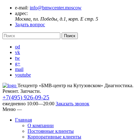
e-mail:
info@bmwcenter.moscow
адрес:
Москва, пл. Победы, д.1, корп. E стр. 5
Задать вопрос
od
vk
tw
g+
mail
youtube
Техцентр «БМВ-центр на Кутузовском» Диагностика.
Ремонт. Запчасти.
+7(495) 926-09-25
ежедневно 10:00—20:00
Заказать звонок
Меню
—
Главная
О компании
Постоянные клиенты
Корпоративные клиенты