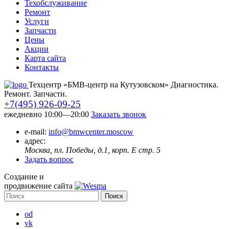
Техобслуживание
Ремонт
Услуги
Запчасти
Цены
Акции
Карта сайта
Контакты
Техцентр «БМВ-центр на Кутузовском» Диагностика.
Ремонт. Запчасти.
+7(495) 926-09-25
ежедневно 10:00—20:00
Заказать звонок
e-mail:
info@bmwcenter.moscow
адрес:
Москва, пл. Победы, д.1, корп. E стр. 5
Задать вопрос
Создание и
продвижение сайта
od
vk