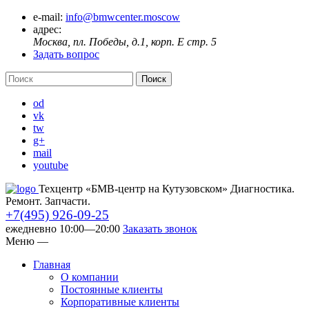
e-mail:
info@bmwcenter.moscow
адрес:
Москва, пл. Победы, д.1, корп. E стр. 5
Задать вопрос
od
vk
tw
g+
mail
youtube
Техцентр «БМВ-центр на Кутузовском» Диагностика.
Ремонт. Запчасти.
+7(495) 926-09-25
ежедневно 10:00—20:00
Заказать звонок
Меню
—
Главная
О компании
Постоянные клиенты
Корпоративные клиенты