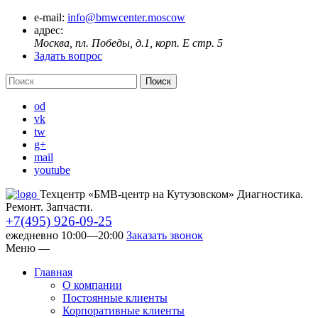
e-mail:
info@bmwcenter.moscow
адрес:
Москва, пл. Победы, д.1, корп. E стр. 5
Задать вопрос
od
vk
tw
g+
mail
youtube
Техцентр «БМВ-центр на Кутузовском» Диагностика.
Ремонт. Запчасти.
+7(495) 926-09-25
ежедневно 10:00—20:00
Заказать звонок
Меню
—
Главная
О компании
Постоянные клиенты
Корпоративные клиенты