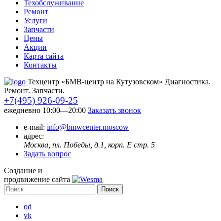
Техобслуживание
Ремонт
Услуги
Запчасти
Цены
Акции
Карта сайта
Контакты
Техцентр «БМВ-центр на Кутузовском» Диагностика.
Ремонт. Запчасти.
+7(495) 926-09-25
ежедневно 10:00—20:00
Заказать звонок
e-mail:
info@bmwcenter.moscow
адрес:
Москва, пл. Победы, д.1, корп. E стр. 5
Задать вопрос
Создание и
продвижение сайта
od
vk