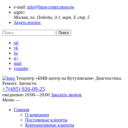
e-mail:
info@bmwcenter.moscow
адрес:
Москва, пл. Победы, д.1, корп. E стр. 5
Задать вопрос
od
vk
tw
g+
mail
youtube
Техцентр «БМВ-центр на Кутузовском» Диагностика.
Ремонт. Запчасти.
+7(495) 926-09-25
ежедневно 10:00—20:00
Заказать звонок
Меню
—
Главная
О компании
Постоянные клиенты
Корпоративные клиенты