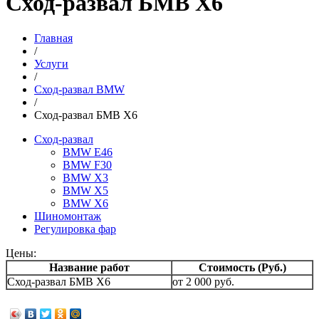
Сход-развал БМВ Х6
Главная
/
Услуги
/
Сход-развал BMW
/
Сход-развал БМВ Х6
Сход-развал
BMW E46
BMW F30
BMW X3
BMW X5
BMW X6
Шиномонтаж
Регулировка фар
Цены:
Название работ
Стоимость (Руб.)
Сход-развал БМВ Х6
от 2 000 руб.