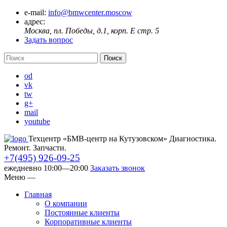
e-mail:
info@bmwcenter.moscow
адрес:
Москва, пл. Победы, д.1, корп. E стр. 5
Задать вопрос
od
vk
tw
g+
mail
youtube
Техцентр «БМВ-центр на Кутузовском» Диагностика.
Ремонт. Запчасти.
+7(495) 926-09-25
ежедневно 10:00—20:00
Заказать звонок
Меню
—
Главная
О компании
Постоянные клиенты
Корпоративные клиенты