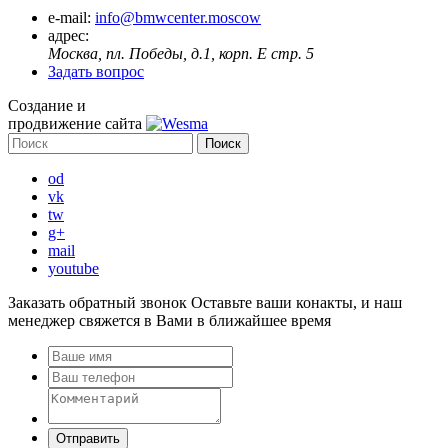
e-mail:
info@bmwcenter.moscow
адрес:
Москва, пл. Победы, д.1, корп. E стр. 5
Задать вопрос
Создание и
продвижение сайта
od
vk
tw
g+
mail
youtube
Заказать обратный звонок
Оставьте ваши конакты, и наш
менеджер свяжется в Вами в ближайшее время
Отправить