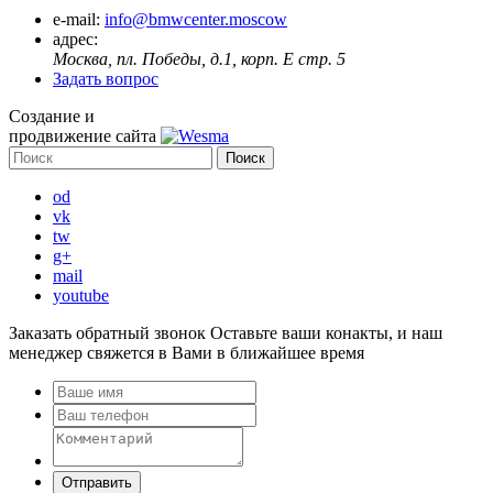
e-mail:
info@bmwcenter.moscow
адрес:
Москва, пл. Победы, д.1, корп. E стр. 5
Задать вопрос
Создание и
продвижение сайта
od
vk
tw
g+
mail
youtube
Заказать обратный звонок
Оставьте ваши конакты, и наш
менеджер свяжется в Вами в ближайшее время
Отправить