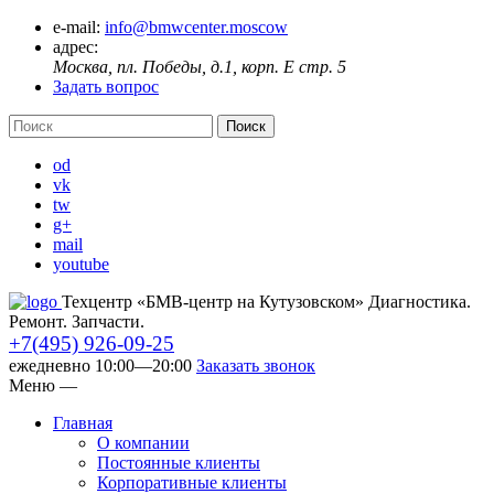
e-mail:
info@bmwcenter.moscow
адрес:
Москва, пл. Победы, д.1, корп. E стр. 5
Задать вопрос
od
vk
tw
g+
mail
youtube
Техцентр «БМВ-центр на Кутузовском» Диагностика.
Ремонт. Запчасти.
+7(495) 926-09-25
ежедневно 10:00—20:00
Заказать звонок
Меню
—
Главная
О компании
Постоянные клиенты
Корпоративные клиенты