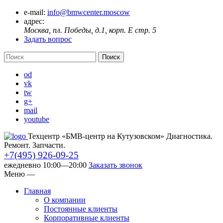
e-mail:
info@bmwcenter.moscow
адрес:
Москва, пл. Победы, д.1, корп. E стр. 5
Задать вопрос
od
vk
tw
g+
mail
youtube
Техцентр «БМВ-центр на Кутузовском» Диагностика.
Ремонт. Запчасти.
+7(495) 926-09-25
ежедневно 10:00—20:00
Заказать звонок
Меню
—
Главная
О компании
Постоянные клиенты
Корпоративные клиенты